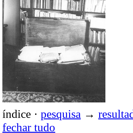
índice
·
pesquisa
→
resulta
fechar tudo