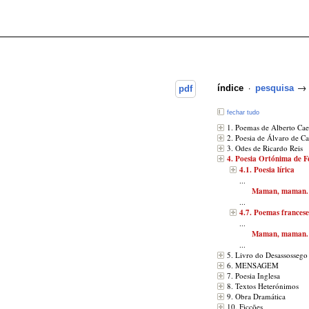
·
→
índice
pesquisa
pdf
fechar tudo
1. Poemas de Alberto Cae
2. Poesia de Álvaro de C
3. Odes de Ricardo Reis
4. Poesia Ortónima de F
4.1. Poesia lírica
...
Maman, maman.
...
4.7. Poemas francese
...
Maman, maman.
...
5. Livro do Desassossego
6. MENSAGEM
7. Poesia Inglesa
8. Textos Heterónimos
9. Obra Dramática
10. Ficções