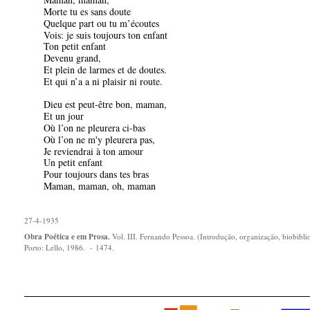
Morte tu es sans doute
Quelque part ou tu m’écoutes
Vois: je suis toujours ton enfant
Ton petit enfant
Devenu grand,
Et plein de larmes et de doutes.
Et qui n’a a ni plaisir ni route.
Dieu est peut-être bon, maman,
Et un jour
Où l’on ne pleurera ci-bas
Où l’on ne m'y pleurera pas,
Je reviendrai à ton amour
Un petit enfant
Pour toujours dans tes bras
Maman, maman, oh, maman
27-4-1935
Obra Poética e em Prosa.
Vol. III. Fernando Pessoa. (Introdução, organização, biobiblio
Porto: Lello, 1986.
- 1474.