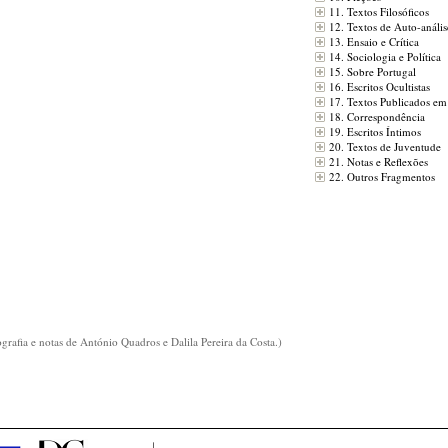
11. Textos Filosóficos
12. Textos de Auto-anális
13. Ensaio e Crítica
14. Sociologia e Política
15. Sobre Portugal
16. Escritos Ocultistas
17. Textos Publicados em
18. Correspondência
19. Escritos Íntimos
20. Textos de Juventude
21. Notas e Reflexões
22. Outros Fragmentos
grafia e notas de António Quadros e Dalila Pereira da Costa.)