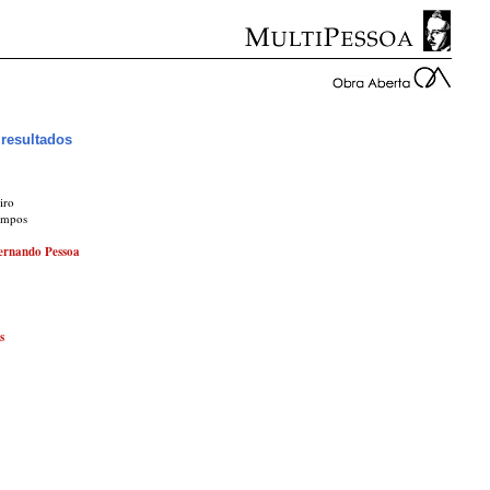
resultados
iro
ampos
ernando Pessoa
s