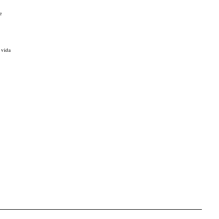
e
 vida